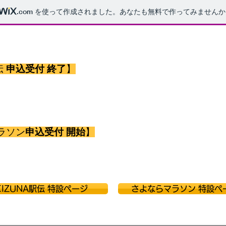
.com
を使って作成されました。あなたも無料で作ってみませんか
IZUNA 駅伝 - さっぽろさよな
伝
申込受付 終了
】
A駅伝（旧：豊平川サーモン駅伝）の申込受付は終了いたしました。
ムからお申込みを頂き、誠に有難うございました。
申込み頂いたチーム代表者にゼッケン引換書類をお送りいたします。
ラソン
申込受付 開始
】
らマラソンの申込受付を開始致しました。
法など公開しております。
日～10月7日までとなります。（募集人数：700名）
KIZUNA駅伝 特設ページ
さよならマラソン 特設ペ